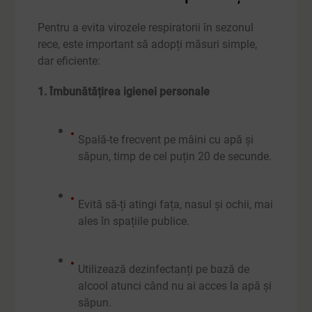
Pentru a evita virozele respiratorii în sezonul
rece, este important să adopți măsuri simple,
dar eficiente:
1. Îmbunătățirea igienei personale
Spală-te frecvent pe mâini cu apă și
săpun, timp de cel puțin 20 de secunde.
Evită să-ți atingi fața, nasul și ochii, mai
ales în spațiile publice.
Utilizează dezinfectanți pe bază de
alcool atunci când nu ai acces la apă și
săpun.