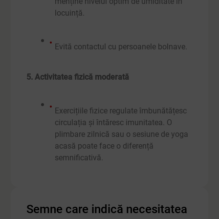
menține nivelul optim de umiditate în
locuință.
Evită contactul cu persoanele bolnave.
5. Activitatea fizică moderată
Exercițiile fizice regulate îmbunătățesc
circulația și întăresc imunitatea. O
plimbare zilnică sau o sesiune de yoga
acasă poate face o diferență
semnificativă.
Semne care indică necesitatea