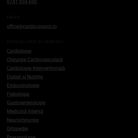
0741 934 690
EMAIL
office@cardio-praxis.ro
SPECIALITĂȚI ȘI SERVICII
Cardiologie
Chirurgie Cardiovasculară
Cardiologie Intervențională
Diabet si Nutriție
Endocrinologie
Flebologie
Gastroenterologie
Medicină Internă
Neurochirurgie
Ortopedie
Pneumologie