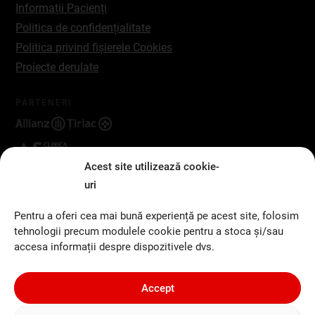
Informații Pacienți
Politica de confidențialitate
Politica privind fișierele Cookies
Proiecte derulate
PARTENERI
Acest site utilizează cookie-
uri
SOCIAL
Pentru a oferi cea mai bună experiență pe acest site, folosim
Facebook
tehnologii precum modulele cookie pentru a stoca și/sau
accesa informații despre dispozitivele dvs.
Instagram
Accept