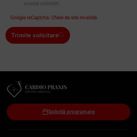
acestei solicitări.
Google reCaptcha: Cheie de site invalidă.
Trimite solicitare
Solicită programare