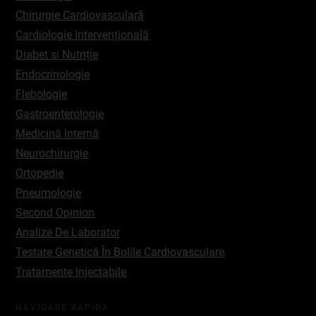
Chirurgie Cardiovasculară
Cardiologie Intervențională
Diabet si Nutriție
Endocrinologie
Flebologie
Gastroenterologie
Medicină Internă
Neurochirurgie
Ortopedie
Pneumologie
Second Opinion
Analize De Laborator
Testare Genetică În Bolile Cardiovasculare
Tratamente Injectabile
NAVIGARE RAPIDA