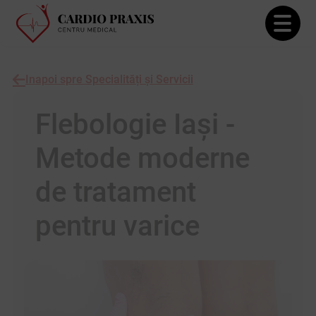
Inapoi spre Specialități și Servicii
Flebologie Iași -
Metode moderne
de tratament
pentru varice