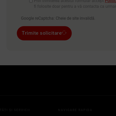
Prin trimiterea acestui formular accept
Politi
fi folosite doar pentru a vă contacta ca urmare
Google reCaptcha: Cheie de site invalidă.
Trimite solicitare
TĂȚI ȘI SERVICII
NAVIGARE RAPIDA