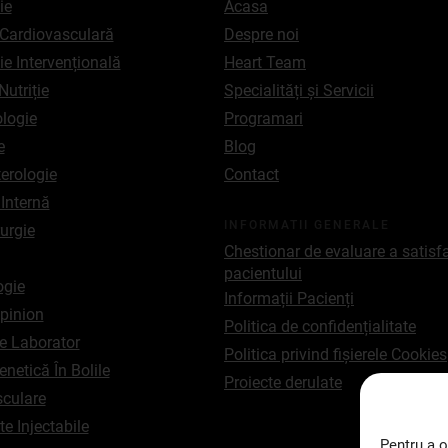
ie
Acasa
 Cardiovasculară
Despre noi
ie Intervențională
Heart Team
Nutriție
Specialități și Servicii
logie
Programari
e
Blog
erologie
Contact
Internă
INFORMATII GENERALE
urgie
Chestionar de evaluare a satisfa
pacientului
gie
Informații Pacienți
pinion
Politica de confidențialitate
e Laborator
Politica privind fișierele Cookies
netică În Bolile
Proiecte derulate
culare
e Injectabile
Pentru a o