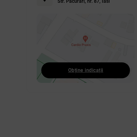
Str. Păcurari, nr. 87, Iasi
Obține indicații