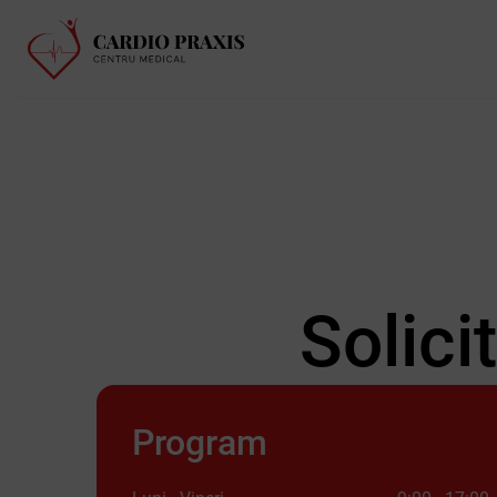
Solici
Program