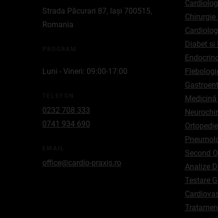
Cardiolog
Strada Păcurari 87, Iași 700515,
Chirurgie
Romania
Cardiolog
Diabet si 
PROGRAM
Endocrino
Luni - Vineri: 09:00-17:00
Flebologi
Gastroent
TELEFON
Medicină 
0232 708 333
Neurochir
0741 934 690
Ortopedie
Pneumolo
EMAIL
Second O
office@cardio-praxis.ro
Analize D
Testare Ge
Cardiovas
Tratament