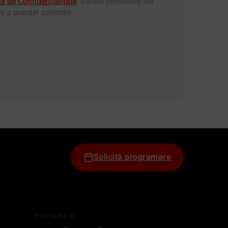
ca de Confidențialitate
. Datele personale vor
 a acestei solicitări.
Solicită programare
PARTENERI