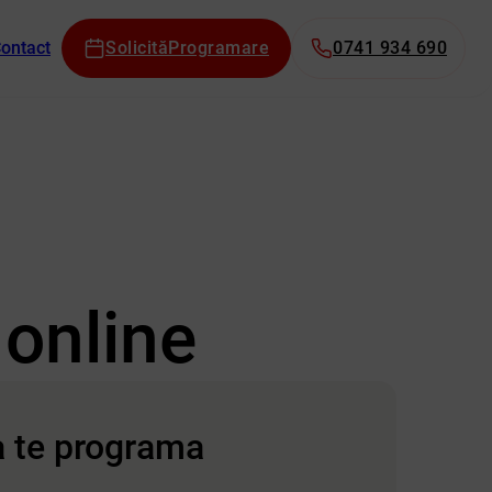
ontact
Solicită
Programare
0741 934 690
 online
a te programa