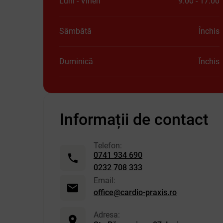
Luni - Vineri
9:00 - 17:00
Sâmbătă
Închis
Duminică
Închis
Informații de contact
Telefon:
0741 934 690
0232 708 333
Email:
office@cardio-praxis.ro
Adresa: