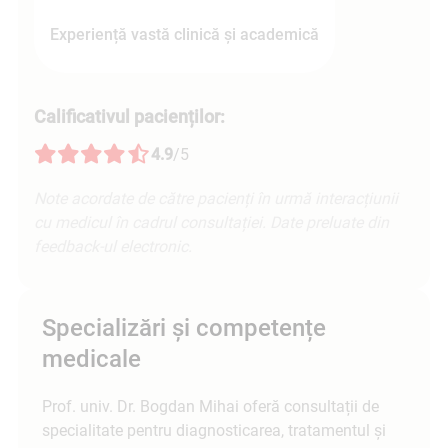
Experiență vastă clinică și academică
Calificativul pacienților:
4.9
/5
Note acordate de către pacienți în urmă interacțiunii
cu medicul în cadrul consultației. Date preluate din
feedback-ul electronic.
Specializări și competențe
medicale
Prof. univ. Dr. Bogdan Mihai oferă consultații de
specialitate pentru diagnosticarea, tratamentul și