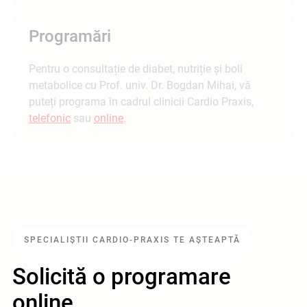
Programări
Pentru o consultație de diabet, nutriție și boli
metabolice cu Prof. univ. Dr. Bogdan Mihai, vă
puteți programa în cadrul clinicii Cardio Praxis,
telefonic
sau
online
.
SPECIALIȘTII CARDIO-PRAXIS TE AȘTEAPTĂ
Solicită o programare
online