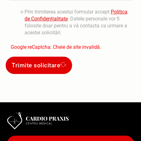
Prin trimiterea acestui formular accept
Politica
de Confidențialitate
. Datele personale vor fi
folosite doar pentru a vă contacta ca urmare a
acestei solicitări.
Google reCaptcha: Cheie de site invalidă.
Trimite solicitare